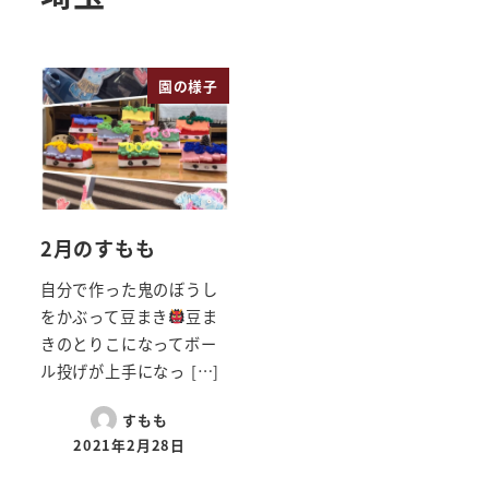
園の様子
2月のすもも
自分で作った鬼のぼうし
をかぶって豆まき
豆ま
きのとりこになってボー
ル投げが上手になっ […]
すもも
2021年2月28日