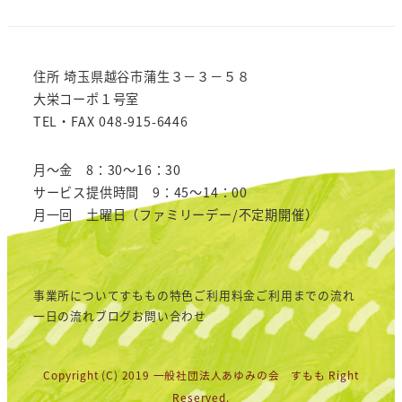
住所 埼玉県越谷市蒲生３－３－５８
大栄コーポ１号室
TEL・FAX 048-915-6446
月～金 8：30～16：30
サービス提供時間 9：45～14：00
月一回 土曜日（ファミリーデー/不定期開催）
事業所について
すももの特色
ご利用料金
ご利用までの流れ
一日の流れ
ブログ
お問い合わせ
Copyright (C) 2019
一般社団法人あゆみの会 すもも
Right
Reserved.